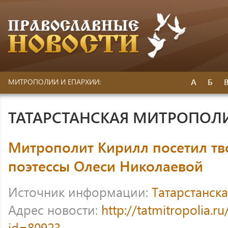
А
Б
МИТРОПОЛИИ И ЕПАРХИИ:
ТАТАРСТАНСКАЯ МИТРОПОЛ
Митрополит Кирилл посетил тв
поэтессы Олеси Николаевой
Источник информации:
Татарстанск
Адрес новости:
http://tatmitropolia.
id=80923