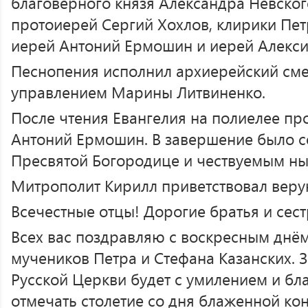
благоверного князя Александра Невског
протоиерей Сергий Хохлов, клирики Пе
иерей Антоний Ермошин и иерей Алексий
Песнопения исполнил архиерейский см
управлением Марины Литвиненко.
После чтения Евангелия на полиелее пр
Антоний Ермошин. В завершение было 
Пресвятой Богородице и чествуемым ны
Митрополит Кирилл приветствовал вер
Всечестные отцы! Дорогие братья и сест
Всех вас поздравляю с воскресным днём
мучеников Петра и Стефана Казанских. З
Русской Церкви будет с умилением и бл
отмечать столетие со дня блаженной кон