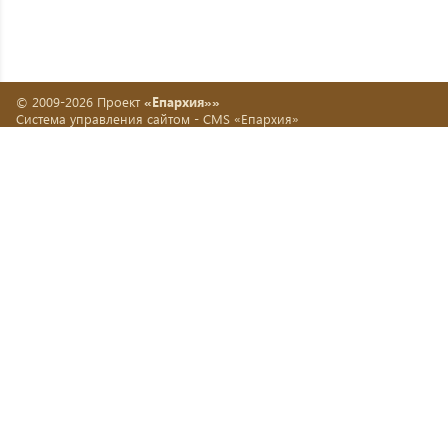
© 2009-2026 Проект
«Епархия»»
Система управления сайтом -
CMS «Епархия»