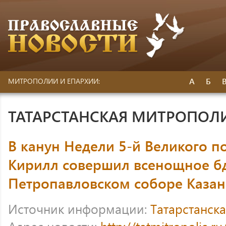
А
Б
МИТРОПОЛИИ И ЕПАРХИИ:
ТАТАРСТАНСКАЯ МИТРОПОЛ
В канун Недели 5-й Великого п
Кирилл совершил всенощное б
Петропавловском соборе Каза
Источник информации:
Татарстанск