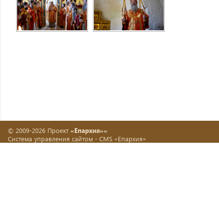
© 2009-2026 Проект
«Епархия»»
Система управления сайтом -
CMS «Епархия»