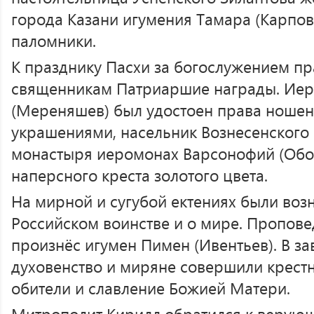
города Казани игумения Тамара (Карпов
паломники.
К празднику Пасхи за богослужением п
священникам Патриаршие награды. Ие
(Мереняшев) был удостоен права ношен
украшениями, насельник Вознесенского
монастыря иеромонах Варсонофий (Обо
наперсного креста золотого цвета.
На мирной и сугубой ектениях были воз
Российском воинстве и о мире. Пропове
произнёс игумен Пимен (Ивентьев). В з
духовенство и миряне совершили крест
обители и славление Божией Матери.
Митрополит Кирилл обратился к верующ