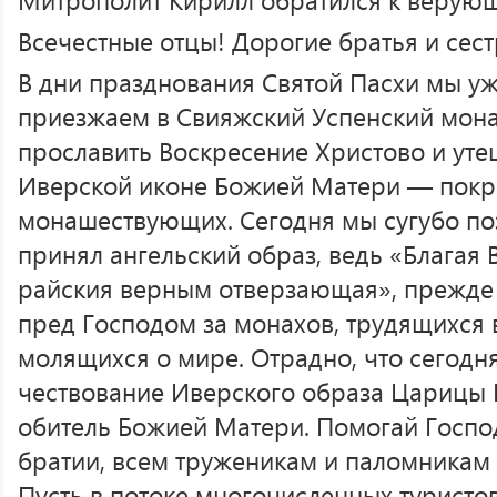
Всечестные отцы! Дорогие братья и сест
В дни празднования Святой Пасхи мы уж
приезжаем в Свияжский Успенский мона
прославить Воскресение Христово и ут
Иверской иконе Божией Матери — пок
монашествующих. Сегодня мы сугубо поз
принял ангельский образ, ведь «Благая 
райския верным отверзающая», прежде 
пред Господом за монахов, трудящихся 
молящихся о мире. Отрадно, что сегодн
чествование Иверского образа Царицы
обитель Божией Матери. Помогай Господ
братии, всем труженикам и паломникам
Пусть в потоке многочисленных туристов