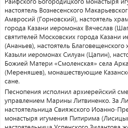
Раифского Богородицкого монастыря иг
настоятель Вознесенского Макарьевско
Амвросий (Горновский), настоятель хра
города Казани иеромонах Вячеслав (Шап
святителей Московских города Казани 
(Ананьев), настоятель Благовещенского 
Казыли иеромонах Силуан (Цапин), наст
Божией Матери «Смоленская» села Арк
(Мереняшев), монашествующие Казанск
сане.
Песнопения исполнил архиерейский см
управлением Марины Литвиненко. За Ли
настоятельница Свияжского Иоанно-Пре
монастыря игумения Питирима (Лисицын
настоятельница Успенского Зилантова 