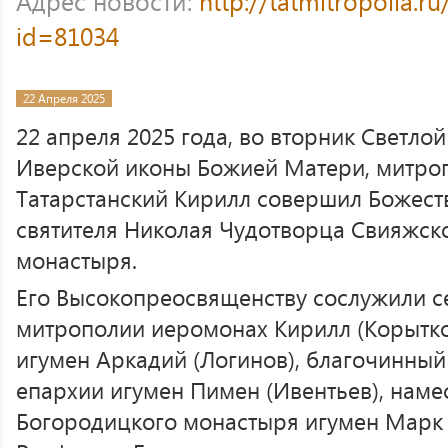
Адрес новости:
http://tatmitropolia.
id=81034
22 Апреля 2025
22 апреля 2025 года, во вторник Светло
Иверской иконы Божией Матери, митроп
Татарстанский Кирилл совершил Божест
святителя Николая Чудотворца Свияжск
монастыря.
Его Высокопреосвященству сослужили с
митрополии иеромонах Кирилл (Корытко
игумен Аркадий (Логинов), благочинны
епархии игумен Пимен (Ивентьев), наме
Богородицкого монастыря игумен Марк 