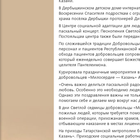
Казани.
В Дербышкинском детском доме-интернат
Воскресении Спасителя подросткам с ог
храма посёлка Дербышки протоиерей Дим
В Центре социальной адаптации для люд
пасхальный концерт. Песнопения Светло
Постояльцам центра также были передан
По сложившейся традиции Добровольцы 
персонал и пациентов Республиканской 
обхода пациентов добровольцев сопров
который еженедельно совершает Божест
целителя Пантелеимона.
Курировала праздничные мероприятия в
добровольцев «Милосердие — Казань» А
«Очень важно делиться пасхальной радос
любовь. Особенно это необходимо людям
Однако эти поздравления важны не тольк
помогаем себе и делаем мир вокруг нас
В дни Светлой седмицы добровольцы «М
пожилых людей, которым требуется помо
военной операции, прихожанам храмов, 
отбывающим наказание в местах лишени
На приходы Татарстанской митрополии б
Казань». Приходские социальные работни