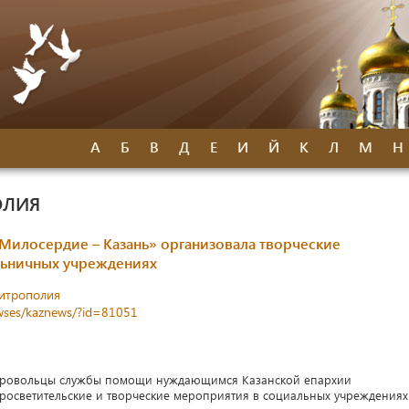
А
Б
В
Д
Е
И
Й
К
Л
М
Н
ОЛИЯ
Милосердие – Казань» организовала творческие
льничных учреждениях
митрополия
newses/kaznews/?id=81051
обровольцы службы помощи нуждающимся Казанской епархии
осветительские и творческие мероприятия в социальных учреждениях