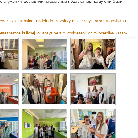
о служения, доставили пасхальные подарки тем, кому они были
oreportazh-pashalnoj-nedeli-dobrovolczy-miloserdiya-kazan-v-gostyah-u-
uteshestvie-kulichej-vkusnaya-vest-o-voskresenii-ot-miloserdiya-kazan/