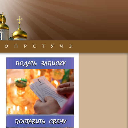
О
П
Р
С
Т
У
Ч
З