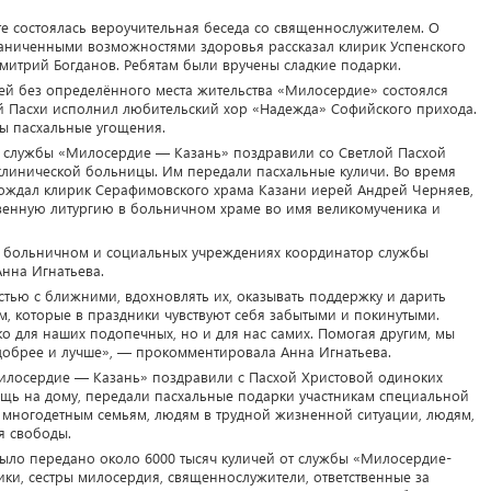
е состоялась вероучительная беседа со священнослужителем. О
раниченными возможностями здоровья рассказал клирик Успенского
итрий Богданов. Ребятам были вручены сладкие подарки.
ей без определённого места жительства «Милосердие» состоялся
й Пасхи исполнил любительский хор «Надежда» Софийского прихода.
ы пасхальные угощения.
службы «Милосердие — Казань» поздравили со Светлой Пасхой
клинической больницы. Им передали пасхальные куличи. Во время
ождал клирик Серафимовского храма Казани иерей Андрей Черняев,
венную литургию в больничном храме во имя великомученика и
 больничном и социальных учреждениях координатор службы
нна Игнатьева.
тью с ближними, вдохновлять их, оказывать поддержку и дарить
, которые в праздники чувствуют себя забытыми и покинутыми.
о для наших подопечных, но и для нас самих. Помогая другим, мы
 добрее и лучше», — прокомментировала Анна Игнатьева.
илосердие — Казань» поздравили с Пасхой Христовой одиноких
щь на дому, передали пасхальные подарки участникам специальной
многодетным семьям, людям в трудной жизненной ситуации, людям,
я свободы.
ыло передано около 6000 тысяч куличей от службы «Милосердие-
ки, сестры милосердия, священнослужители, ответственные за