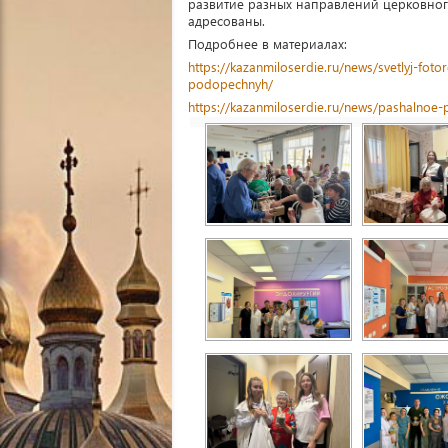
развитие разных направлений церковног
адресованы.
Подробнее в материалах:
https://kazanmiloserdie.ru/news/svetlyj-fot
podopechnyh/
https://kazanmiloserdie.ru/news/pashalnoe-p