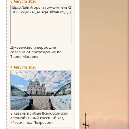
6 Августа 2026
https://tatmitropolia.ru/www/news/2026/8/1786004466_00_AgACAg
iHHlEBNyMvAQADAgADdwADPQQ.jpg
Духовенство и верующие
совершают прохождение по
Тропе Макария
4 Августа 2026
В Казань прибыл Всероссийский
автомобильный крестный ход
«Россия под Покровом»