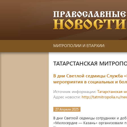
МИТРОПОЛИИ И ЕПАРХИИ:
ТАТАРСТАНСКАЯ МИТРОП
В дни Светлой седмицы Служба «
мероприятия в социальных и бо
Источник информации:
Татарстанская 
Адрес новости:
http://tatmitropolia.ru/
27 Апреля 2025
В дни Светлой седмицы сотрудники и д
«Милосердие — Казань» организовали пр