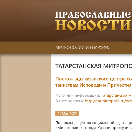
МИТРОПОЛИИ И ЕПАРХИИ:
ТАТАРСТАНСКАЯ МИТРОП
Постояльцы казанского центра с
таинствам Исповеди и Причастия
Источник информации:
Татарстанская 
Адрес новости:
http://tatmitropolia.ru/
21 Мая 2025
Постояльцы центра социальной адаптаци
«Милосердие» города Казани приступили