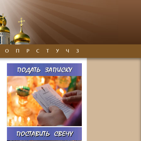
О
П
Р
С
Т
У
Ч
З