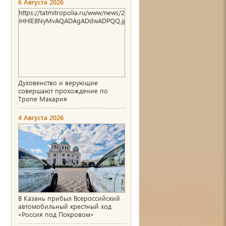
6 Августа 2026
https://tatmitropolia.ru/www/news/2026/8/1786004466_00_AgACAg
iHHlEBNyMvAQADAgADdwADPQQ.jpg
Духовенство и верующие
совершают прохождение по
Тропе Макария
4 Августа 2026
В Казань прибыл Всероссийский
автомобильный крестный ход
«Россия под Покровом»