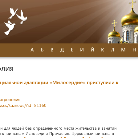
А
Б
В
Д
Е
И
Й
К
Л
М
Н
ОЛИЯ
оциальной адаптации «Милосердие» приступили к
митрополия
newses/kaznews/?id=81160
и для людей без определённого места жительства и занятий
 к таинствам Исповеди и Причастия. Церковные таинства в