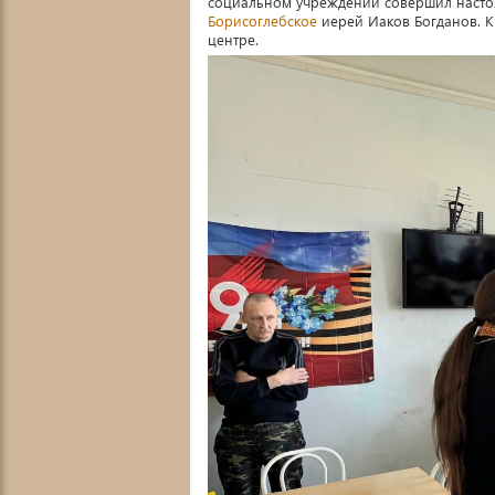
социальном учреждении совершил насто
Борисоглебское
иерей Иаков Богданов. К
центре.