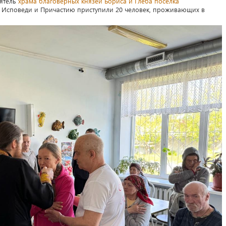
ятель
храма благоверных князей Бориса и Глеба посёлка
 Исповеди и Причастию приступили 20 человек, проживающих в