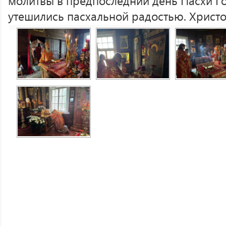
молитвы в предпоследний день Пасхи Г
утешились пасхальной радостью. Христо