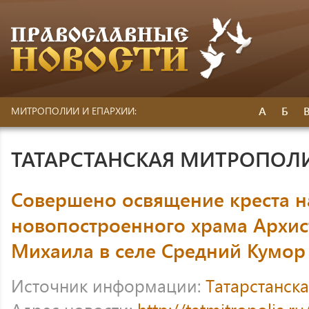
А
Б
МИТРОПОЛИИ И ЕПАРХИИ:
ТАТАРСТАНСКАЯ МИТРОПОЛ
Совершено освящение креста н
новопостроенного храма Архис
Михаила в селе Средний Кумор
Источник информации:
Татарстанск