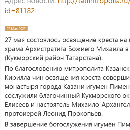
Адрес новости:
http://tatmitropolia.
id=81182
27 Мая 2025
27 мая состоялось освящение креста на
храма Архистратига Божиего Михаила в
(Кукморский район Татарстана).
По благословению митрополита Казанско
Кирилла чин освящения креста соверши
монастыря города Казани игумен Пимен 
сослужили благочинный Кукморского ок
Елисеев и настоятель Михаило-Арханге
протоиерей Леонид Прокопьев.
В завершение богослужения игумен Пим