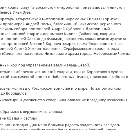
рии храма главу Татарстанской митрополии приветствовали епископ
елнов Илья Зуев.
екретарь Татарстанской митрополии иеромонах Кирилл (Корытко),
и протоиерей Андрей Лосык, благочинный Закамского церковного
ключарь собора протоиерей Андрей Дубровин, благочинный
ночелнинской епархии иеромонах Кирилл (Забавнов), клирики
 и протоиерей Александр Филькин, настоятель храма великомученика
ах протоиерей Валерий Карнаев, клирик храма благоверного князя
тоиерей Сергий Хохлов, настоятель Серафимовского храма города
(Степанюк), настоятель Никольского храма города Набережные Челны
нный хор под управлением Наталии Гладышевой.
сердия Набережночелнинской епархии, казаки Боровецкого хутора
усской классической школы в Набережных Челнах, прихожане собора и
есены молитвы о Российском воинстве и о мире. По запричастном
ндр Ворошилов.
рхипастыри и духовенство совершили славление празднику Вознесения
обратился к верующим со словом:
гие братья и сестры!
сения Господня. Для меня большая радость увидеть всех вас здесь
 Божественную службу вместе с Вами, владыка, с братией и всем