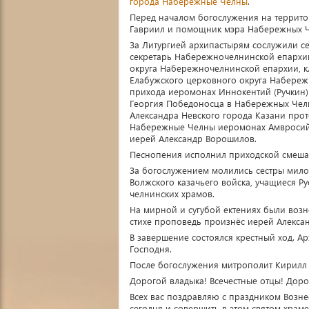
города Набережные Челны
.
Перед началом богослужения на террито
Гавриил и помощник мэра Набережных Ч
За Литургией архипастырям сослужили с
секретарь Набережночелнинской епархи
округа Набережночелнинской епархии, 
Елабужского церковного округа Набереж
прихода иеромонах Иннокентий (Ручкин)
Георгия Победоносца в Набережных Челн
Александра Невского города Казани про
Набережные Челны иеромонах Амвросий 
иерей Александр Ворошилов.
Песнопения исполнил приходской смеша
За богослужением молились сестры мило
Волжского казачьего войска, учащиеся Р
челнинских храмов.
На мирной и сугубой ектениях были возн
стихе проповедь произнёс иерей Алекса
В завершение состоялся крестный ход. А
Господня.
После богослужения митрополит Кирилл 
Дорогой владыка! Всечестные отцы! Доро
Всех вас поздравляю с праздником Возне
сегодня и совершить в этом святом храме