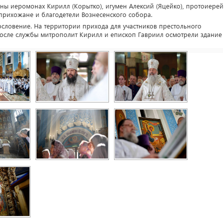
ны иеромонах Кирилл (Корытко), игумен Алексий (Яцейко), протоиерей
прихожане и благодетели Вознесенского собора.
ловение. На территории прихода для участников престольного
После службы митрополит Кирилл и епископ Гавриил осмотрели здание