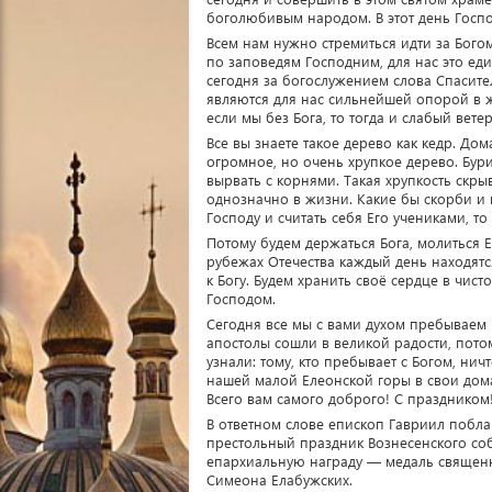
боголюбивым народом. В этот день Госпо
Всем нам нужно стремиться идти за Бого
по заповедям Господним, для нас это ед
сегодня за богослужением слова Спасител
являются для нас сильнейшей опорой в ж
если мы без Бога, то тогда и слабый ве
Все вы знаете такое дерево как кедр. До
огромное, но очень хрупкое дерево. Бур
вырвать с корнями. Такая хрупкость скры
однозначно в жизни. Какие бы скорби и 
Господу и считать себя Его учениками, то
Потому будем держаться Бога, молиться Е
рубежах Отечества каждый день находятс
к Богу. Будем хранить своё сердце в чист
Господом.
Сегодня все мы с вами духом пребываем 
апостолы сошли в великой радости, потом
узнали: тому, кто пребывает с Богом, ни
нашей малой Елеонской горы в свои дома
Всего вам самого доброго! С праздником
В ответном слове епископ Гавриил побла
престольный праздник Вознесенского со
епархиальную награду — медаль священн
Симеона Елабужских.