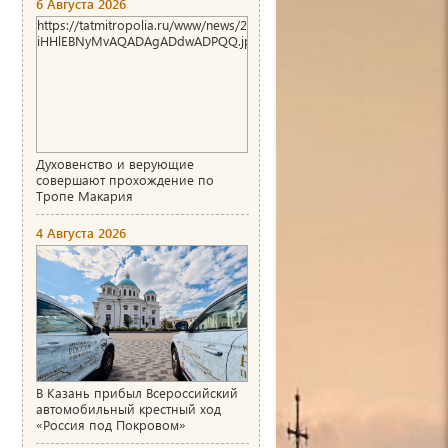
6 Августа 2026
https://tatmitropolia.ru/www/news/2026/8/1786004466_00_AgACAg
iHHlEBNyMvAQADAgADdwADPQQ.jpg
Духовенство и верующие
совершают прохождение по
Тропе Макария
4 Августа 2026
В Казань прибыл Всероссийский
автомобильный крестный ход
«Россия под Покровом»