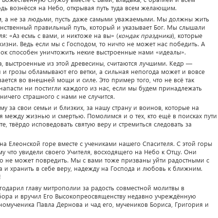
дь вознёсся на Небо, открывая путь туда всем желающим.
м, а не за людьми, пусть даже самыми уважаемыми. Мы должны жить
инственный правильный путь, который и указывает Бог. Мы слышали
я: «Аз есмь с вами, и никтоже на вы» (
кондак праздника
), которые
изни. Ведь если мы с Господом, то ничто не может нас победить. А
терок способен уничтожить некие выстроенные нами «идеалы».
ма, выстроенные из этой древесины, считаются лучшими. Кедр —
и и грозы обламывают его ветки, а сильная непогода может и вовсе
вается во внешней мощи и силе. Это пример того, что не всё так
напасти ни постигли каждого из нас, если мы будем принадлежать
 ничего страшного с нами не случится.
му за свои семьи и близких, за нашу страну и воинов, которые на
я между жизнью и смертью. Помолимся и о тех, кто ещё в поисках пути
оте, твёрдо исповедовать святую веру и стремиться следовать за
на Елеонской горе вместе с учениками нашего Спасителя. С этой горы
у что увидели своего Учителя, восходящего на Небо к Отцу. Они
что не может повредить. Мы с вами тоже призваны уйти радостными с
 и хранить в себе веру, надежду на Господа и любовь к ближним.
!
годарил главу митрополии за радость совместной молитвы в
бора и вручил Его Высокопреосвященству недавно учреждённую
омученика Павла Дернова и чад его, мучеников Бориса, Григория и