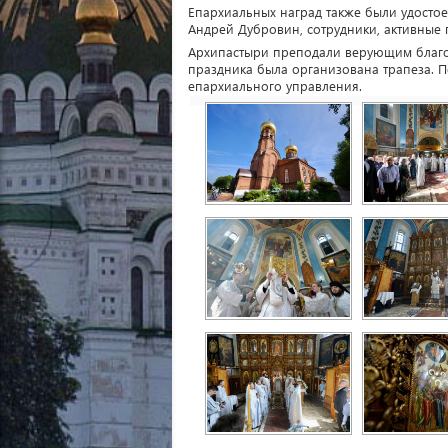
Епархиальных наград также были удостое
Андрей Дубровин, сотрудники, активные 
Архипастыри преподали верующим благос
праздника была организована трапеза. 
епархиального управления.