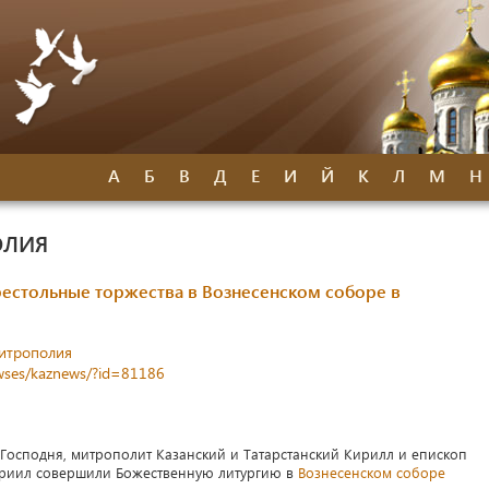
А
Б
В
Д
Е
И
Й
К
Л
М
Н
ОЛИЯ
естольные торжества в Вознесенском соборе в
митрополия
newses/kaznews/?id=81186
я Господня, митрополит Казанский и Татарстанский Кирилл и епископ
риил совершили Божественную литургию в
Вознесенском соборе