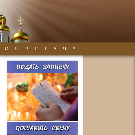
О
П
Р
С
Т
У
Ч
З