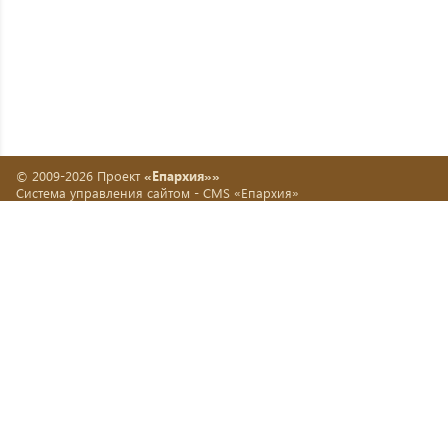
© 2009-2026 Проект
«Епархия»»
Система управления сайтом -
CMS «Епархия»