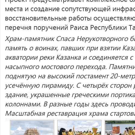
места и создание сопутствующей инфрас
восстановительные работы осуществляю
перечня поручений Раиса Республики Та
Храм-памятник Спаса Нерукотворного бы
память о воинах, павших при взятии Каз
акватории реки Казанка и соединяется 
насыпного мостового перехода. Памятни
поднятую на высокий постамент 20-мет
усечённую пирамиду. С четырёх сторон
здание, украшенные греческими портик
колоннами. В разные годы здесь провод
Масштабная реставрация храма стартова