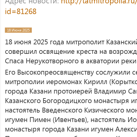
Адрес новости:
http://tatmitropolia.
id=81268
18 Июня 2025
18 июня 2025 года митрополит Казански
совершил освящение креста на возрож
Спаса Нерукотворного в акватории реки
Его Высокопреосвященству сослужили с
митрополии иеромонах Кирилл (Корытко)
города Казани протоиерей Владимир Са
Казанского Богородицкого монастыря иг
настоятель Введенского Кизического мо
игумен Пимен (Ивентьев), настоятель И
монастыря города Казани игумен Алекси