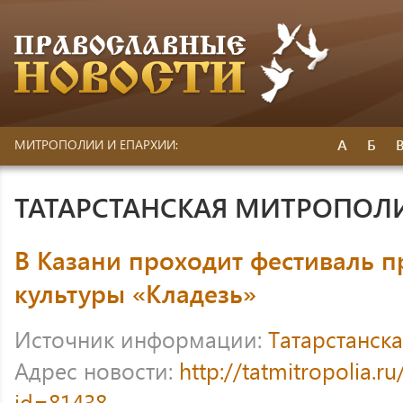
А
Б
МИТРОПОЛИИ И ЕПАРХИИ:
ТАТАРСТАНСКАЯ МИТРОПОЛ
В Казани проходит фестиваль 
культуры «Кладезь»
Источник информации:
Татарстанск
Адрес новости:
http://tatmitropolia.
id=81438