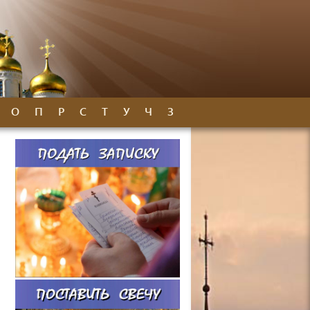
О
П
Р
С
Т
У
Ч
З