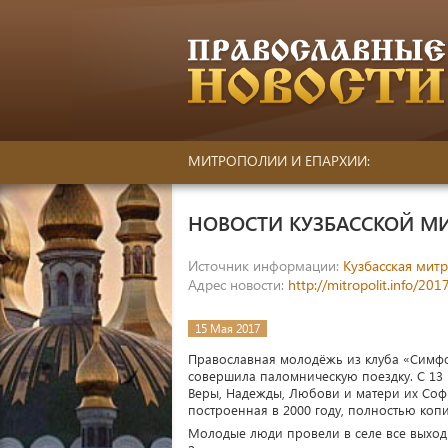
МИТРОПОЛИИ И ЕПАРХИИ:
НОВОСТИ КУЗБАССКОЙ М
Источник информации:
Кузбасская мит
Адрес новости:
http://mitropolit.info/20
15 Мая 2017
Православная молодёжь из клуба «Симф
совершила паломническую поездку. С 13 
Веры, Надежды, Любови и матери их Соф
построенная в 2000 году, полностью коп
Молодые люди провели в селе все выход