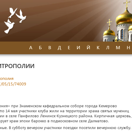
А
Б
В
Д
Е
И
Й
К
Л
М
Н
ИТРОПОЛИИ
рополия
17/05/15/74009
ония» при Знаменском кафедральном соборе города Кемерово
по 14 мая участники клуба жили на территории храма святых мучениц
ии в селе Панфилово Ленинск-Кузнецкого района. Кирпичная церковь,
ирует храм эпохи барокко в подмосковном селе Далматово.
ные. В субботу вечером участники поездки посетили вечернюю службу.