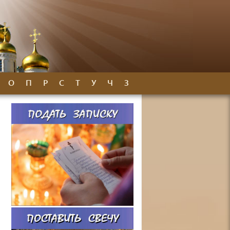
О
П
Р
С
Т
У
Ч
З