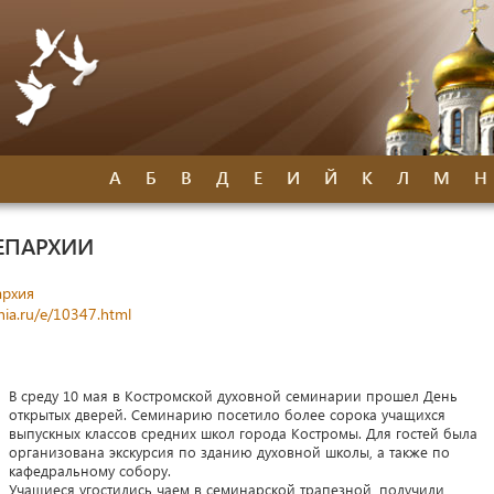
А
Б
В
Д
Е
И
Й
К
Л
М
Н
ЕПАРХИИ
архия
ia.ru/e/10347.html
В среду 10 мая в Костромской духовной семинарии прошел День
открытых дверей. Семинарию посетило более сорока учащихся
выпускных классов средних школ города Костромы. Для гостей была
организована экскурсия по зданию духовной школы, а также по
кафедральному собору.
Учащиеся угостились чаем в семинарской трапезной, получили