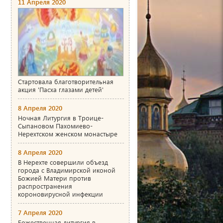
11 Апреля 2020
Стартовала благотворительная
акция 'Пасха глазами детей'
8 Апреля 2020
Ночная Литургия в Троице-
Сыпановом Пахомиево-
Нерехтском женском монастыре
8 Апреля 2020
В Нерехте совершили объезд
города с Владимирской иконой
Божией Матери против
распространения
короновирусной инфекции
7 Апреля 2020
Божественная литургия в