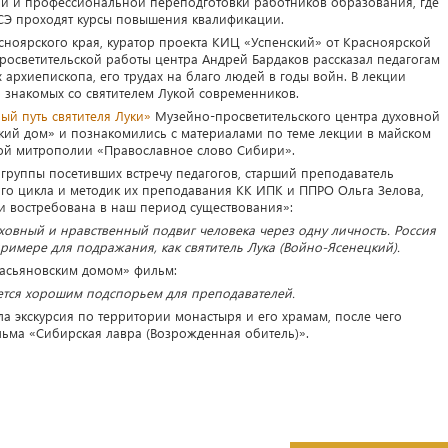
и и профессиональной переподготовки работников образования, где
СЭ проходят курсы повышения квалификации.
ноярского края, куратор проекта КИЦ «Успенский» от Красноярской
росветительской работы центра Андрей Бардаков рассказал педагогам
архиепископа, его трудах на благо людей в годы войн. В лекции
 знакомых со святителем Лукой современников.
ый путь святителя Луки»
Музейно-просветительского центра духовной
кий дом» и познакомились с материалами по теме лекции в майском
ой митрополии «Православное слово Сибири».
 группы посетивших встречу педагогов, старший преподаватель
о цикла и методик их преподавания КК ИПК и ППРО Ольга Зелова,
 и востребована в наш период существования»:
ховный и нравственный подвиг человека через одну личность. Россия
примере для подражания, как святитель Лука (Войно-Ясенецкий).
Касьяновским домом» фильм:
тся хорошим подспорьем для преподавателей.
ла экскурсия по территории монастыря и его храмам, после чего
льма «Сибирская лавра (Возрожденная обитель)».