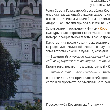
квалификаци
учителя ОРК
Член Совета Гражданской ассамблеи Крас
епархии, заведующий отделом духовно-п
о священническом и врачебном подвигах 
Андрей Васильевич привел высказывания
Затем учителя посмотрели фильм
«Крестн
культуры Красноярского края «Касьяновс
номере официальной газеты Красноярск
Как отметила после лекции руководитель
кафедры дисциплин общественно-научног
тема встречи «очень актуальна, созвучна
— В лекции был показан гражданский, ду
сейчас нуждается в таких людях и таком 
Кроме того, педагог похвалила снятый «
— Фильм о Луке — великолепный и являе
В этот же день для преподавателей прош
состоялся просмотр документального фи
Пресс-служба Красноярской епархии