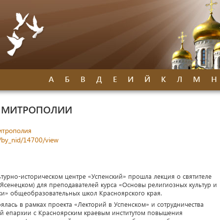
А
Б
В
Д
Е
И
Й
К
Л
М
Н
Й МИТРОПОЛИИ
итрополия
/by_nid/14700/view
льтурно-историческом центре «Успенский» прошла лекция о святителе
-Ясенецком) для преподавателей курса «Основы религиозных культур и
ики» общеобразовательных школ Красноярского края.
оялась в рамках проекта «Лекторий в Успенском» и сотрудничества
й епархии с Красноярским краевым институтом повышения