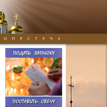
О
П
Р
С
Т
У
Ч
З