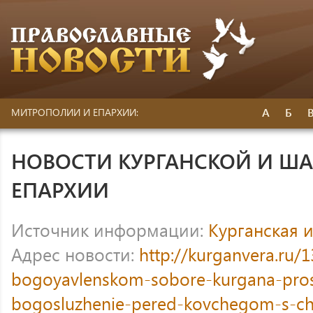
А
Б
МИТРОПОЛИИ И ЕПАРХИИ:
НОВОСТИ КУРГАНСКОЙ И Ш
ЕПАРХИИ
Источник информации:
Курганская 
Адрес новости:
http://kurganvera.ru/
bogoyavlenskom-sobore-kurgana-pros
bogosluzhenie-pered-kovchegom-s-ch