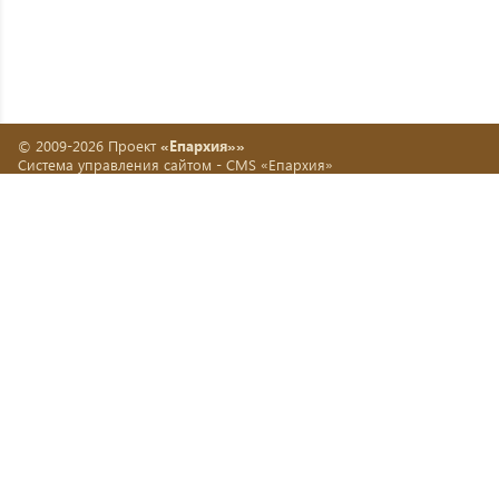
© 2009-2026 Проект
«Епархия»»
Система управления сайтом -
CMS «Епархия»