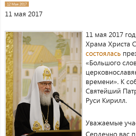
12 Мая 2017
11 мая 2017
11 мая 2017 го
Храма Христа С
состоялась
през
«Большого сло
церковнославя
времени». К с
Святейший Пат
Руси Кирилл.
Уважаемые уча
Сердечно вас п