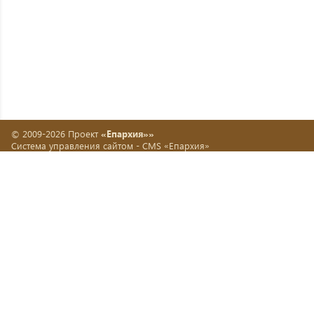
© 2009-2026 Проект
«Епархия»»
Система управления сайтом -
CMS «Епархия»