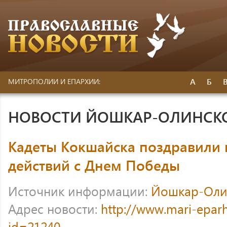
А
Б
МИТРОПОЛИИ И ЕПАРХИИ:
НОВОСТИ ЙОШКАР-ОЛИНСК
Кадеты Кокшайска поздравили 
действий с Днем Победы
Источник информации:
Йошкар-Оли
Адрес новости:
http://www.mari-eparh
id=21240