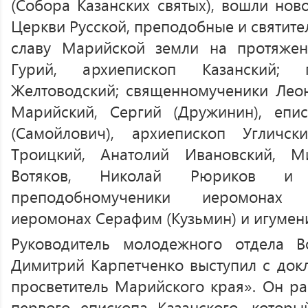
(Собора Казанских святых), вошли нов
Церкви Русской, преподобные и святите
славу Марийской земли на протяжени
Гурий, архиепископ Казанский;
Желтоводский; священномученики Леон
Марийский, Сергий (Дружинин), епи
(Самойлович), архиепископ Угличс
Троицкий, Анатолий Ивановский, М
Вотяков, Николай Рюриков и С
преподобномученики иеромонах 
иеромонах Серафим (Кузьмин) и игумени
Руководитель молодежного отдела 
Димитрий Карпетченко выступил с докл
просветитель Марийского края». Он ра
первого епископа Казанского, которы