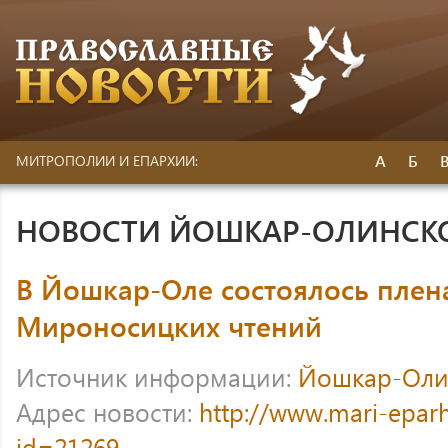
А
Б
МИТРОПОЛИИ И ЕПАРХИИ:
НОВОСТИ ЙОШКАР-ОЛИНСК
В Йошкар-Оле состоялось плена
Мироносицких чтений
Источник информации:
Йошкар-Оли
Адрес новости:
http://www.mari-eparh
id=21269