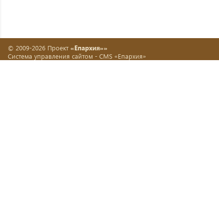
© 2009-2026 Проект
«Епархия»»
Система управления сайтом -
CMS «Епархия»