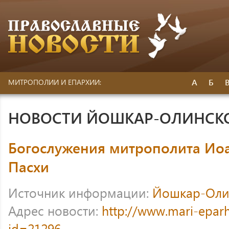
А
Б
МИТРОПОЛИИ И ЕПАРХИИ:
НОВОСТИ ЙОШКАР-ОЛИНСК
Богослужения митрополита Иоа
Пасхи
Источник информации:
Йошкар-Оли
Адрес новости:
http://www.mari-eparh
id=21296