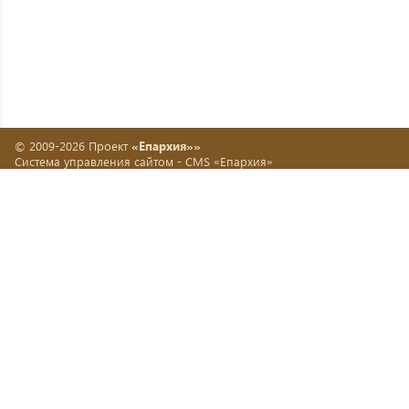
© 2009-2026 Проект
«Епархия»»
Система управления сайтом -
CMS «Епархия»