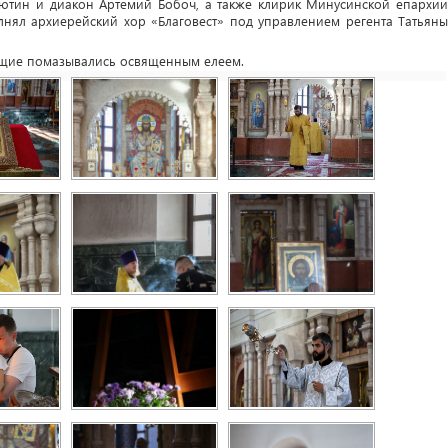
ютин и диакон Артемий Бобоч, а также клирик Минусинской епархии
нял архиерейский хор «Благовест» под управлением регента Татьяны
ющие помазывались освященным елеем.