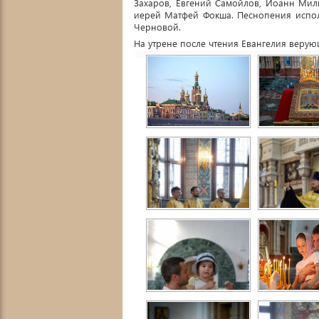
Захаров, Евгений Самойлов, Иоанн Мил
иерей Матфей Фокша. Песнопения испол
Черновой.
На утрене после чтения Евангелия веру