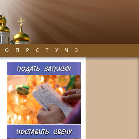
О
П
Р
С
Т
У
Ч
З