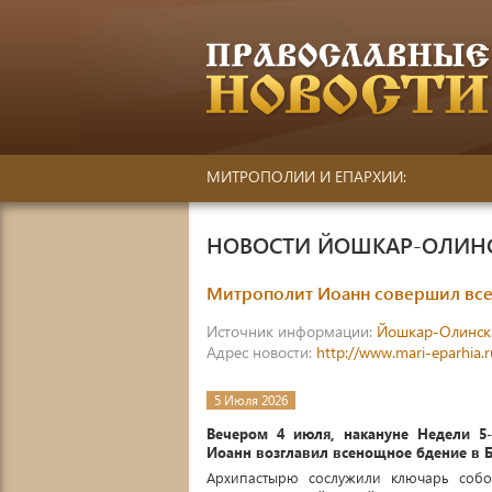
МИТРОПОЛИИ И ЕПАРХИИ:
НОВОСТИ ЙОШКАР-ОЛИН
Митрополит Иоанн совершил все
Источник информации:
Йошкар-Олинск
Адрес новости:
http://www.mari-eparhia.
5 Июля 2026
Вечером 4 июля, накануне Недели 5
Иоанн возглавил всенощное бдение в 
Архипастырю сослужили ключарь собо