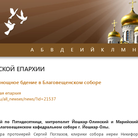
А
Б
В
Д
Е
И
Й
К
Л
М
Н
СКОЙ ЕПАРХИИ
нощное бдение в Благовещенском соборе
ая епархия
ru/all_newses/news/?id=21537
-й по Пятидесятнице, митрополит Йошкар-Олинский и Марийский
Благовещенском кафедральном соборе г. Йошкар-Олы.
ра протоиерей Сергий Поглазов, клирики собора иереи Никифор