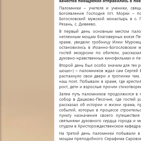
качестве поощрения отправились в пое
Паломники – учителя и ученики, свящ
Богоявления Господня пгт. Морки – п
Богословский мужской монастырь в с. П
Рязань, с. Дивеево.
В первый день основным местом пало
нетленным мощам благоверных князя Пет
храме, увидели гробницу Илии Муромц
остановились в Иоанно-Богословском 
гостей экскурсию по обители, рассказ
духовно-нравственных кинофильмах и пе
Второй день был особо значим для тех ре
шошо») – паломников ждал сам Сергей Е
распахнуло свои двери и тропинки там,
наш поэт. Побывали в храме, где крести
рост, дети и взрослые прочли стихотворе
Затем путь паломников продолжился в г
собор в Дашково-Песочне, где гостей р
рассказал об истории и жизни храма, п
событий, которых в процессе строител
пункту назначения своего путешестви
святынями духовного сердца города и м
спудом в Христорождественском кафедра
На третий день паломники побывали в
мощам преподобного Серафима Саровско