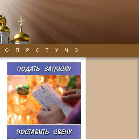
О
П
Р
С
Т
У
Ч
З