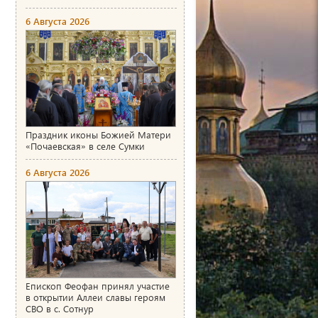
6 Августа 2026
Праздник иконы Божией Матери
«Почаевская» в селе Сумки
6 Августа 2026
Епископ Феофан принял участие
в открытии Аллеи славы героям
СВО в с. Сотнур