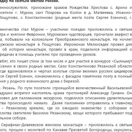
здку по святым местам России.
еннослужители, прихожане храмов Рождества Христова с. Арино и
осетили г. Муром, скит Покрова на Колпи в д. Матвеевка, Иоанно-
ощупово, с. Константиново (родные места поэта Сергея Есенина), г.
мничества стал Муром – участники поездки приложились к святым
ра и княгини Февронии, Муромских чудотворцев, прочитали акафист в
а, побывали на колокольне Преображенского монастыря. На ночлег
мужском монастыре в Пощупово. Иеромонах Мелхиседек провел для
ал об истории монастыря, провёл в храм, поделился информацией о
редачах в помощь учителю при проведении уроков.
бят, кто пишет стихи (в том числе и для участия в конкурсе «Сылнымут
сенин в своих родных местах. Село Константиново Рязанской области
 где вдохновлялся и черпал золотые строки великих русских шедевров
лся Сергей Есенин, ознакомились с фасадом памятника поэту в полный
ния у родного есенинского дома с березой.
. Рязань. По пути посетили строящийся величественный Васильевский
адушно встретил настоятель храма протоиерей Александр Гривин. Он
ровел для паломников экскурсию, поделился описанием удивительных
ьства происходило немало. Далее паломники отправились к главному
я – Рязанскому кремлю, где их ожидало знакомство с соборами и
олитва святителю Василию Рязанскому, мощи которого пребывают под
льном соборе.
 Серафимо-Дивеевском женском монастыре – приложились к святым
го, прошли с молитвой по Канавке Пресвятой Богородицы, окунулись