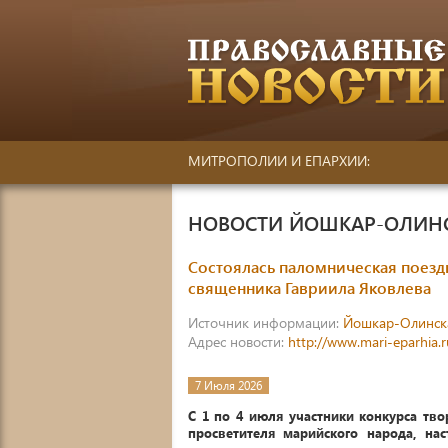
МИТРОПОЛИИ И ЕПАРХИИ:
НОВОСТИ ЙОШКАР-ОЛИН
Состоялась паломническая поезд
священника Гавриила Яковлева
Источник информации:
Йошкар-Олинск
Адрес новости:
http://www.mari-eparhia.
7 Июля 2026
С 1 по 4 июля участники конкурса т
просветителя марийского народа, на