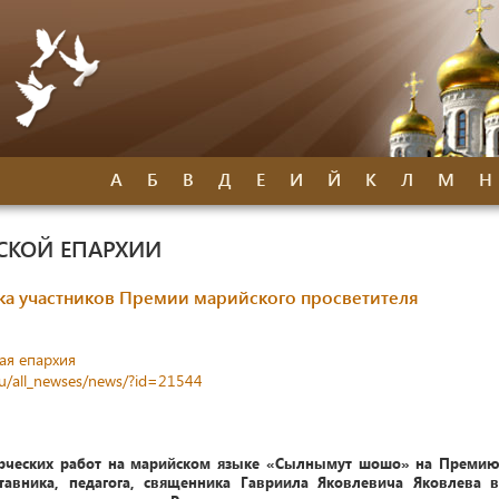
А
Б
В
Д
Е
И
Й
К
Л
М
Н
СКОЙ ЕПАРХИИ
ка участников Премии марийского просветителя
ая епархия
ru/all_newses/news/?id=21544
ворческих работ на марийском языке «Сылнымут шошо» на Премию
ставника, педагога, священника Гавриила Яковлевича Яковлева в