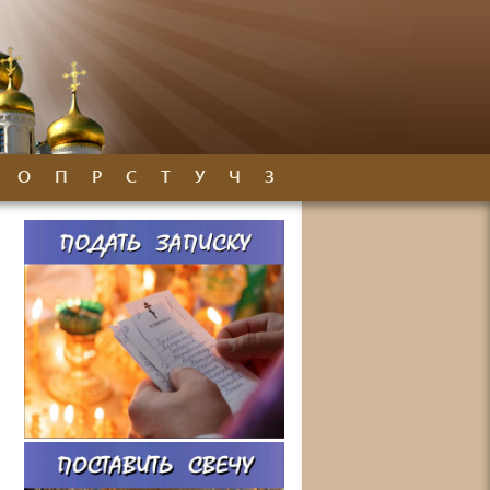
О
П
Р
С
Т
У
Ч
З