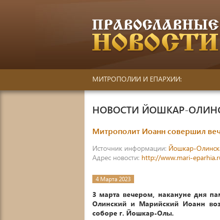
МИТРОПОЛИИ И ЕПАРХИИ:
НОВОСТИ ЙОШКАР-ОЛИН
Митрополит Иоанн совершил веч
Источник информации:
Йошкар-Олинск
Адрес новости:
http://www.mari-eparhia.
4 Марта 2023
3 марта вечером, накануне дня п
Олинский и Марийский Иоанн воз
соборе г. Йошкар-Олы.