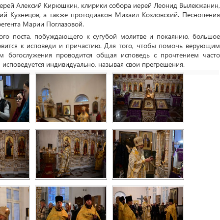
иерей Алексий Кирюшкин, клирики собора иерей Леонид Вылекжанин,
ий Кузнецов, а также протодиакон Михаил Козловский. Песнопения
регента Марии Поглазовой.
кого поста, побуждающего к сугубой молитве и покаянию, большое
товится к исповеди и причастию. Для того, чтобы помочь верующим
ом богослужения проводится общая исповедь с прочтением часто
 исповедуется индивидуально, называя свои прегрешения.