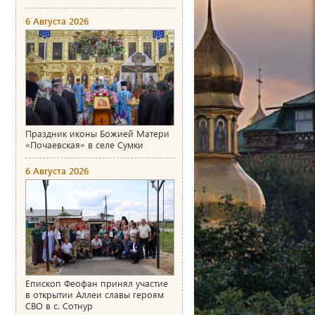
6 Августа 2026
Праздник иконы Божией Матери
«Почаевская» в селе Сумки
6 Августа 2026
Епископ Феофан принял участие
в открытии Аллеи славы героям
СВО в с. Сотнур