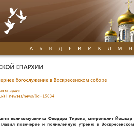
А
Б
В
Д
Е
И
Й
К
Л
М
Н
СКОЙ ЕПАРХИИ
ернее богослужение в Воскресенском соборе
ая епархия
ru/all_newses/news/?id=15634
амяти великомученика Феодора Тирона, митрополит Йошкар-
главил повечерие и полиелейную утреню в Воскресенском