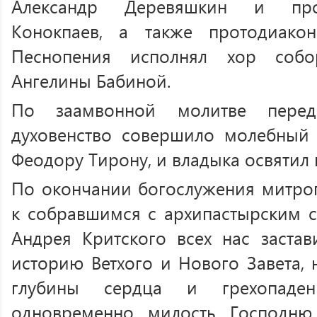
Александр Деревяшкин и про
Конокпаев, а также протодиако
Песнопения исполнял хор собо
Ангелины Бабиной.
По заамвонной молитве пере
духовенство совершило молебный 
Феодору Тирону, и владыка освятил 
По окончании богослужения митро
к собравшимся с архипастырским с
Андрея Критского всех нас застав
историю Ветхого и Нового Завета, 
глубины сердца и грехопаден
одновременно милость Господню,