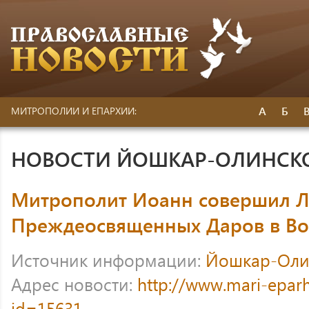
А
Б
МИТРОПОЛИИ И ЕПАРХИИ:
НОВОСТИ ЙОШКАР-ОЛИНСК
Митрополит Иоанн совершил 
Преждеосвященных Даров в Во
Источник информации:
Йошкар-Оли
Адрес новости:
http://www.mari-eparh
id=15631