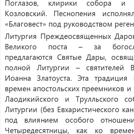
Поглазов, клирики собора и 
Козловский. Песнопения исполн
«Благовест» под руководством реген
Литургия Преждеосвященных Даров
Великого поста – за богос
предлагаются Святые Дары, освя
полной Литургии – святителей 
Иоанна Златоуста. Эта традиция
времен апостольских преемников и
Лаодикийского и Трулльского с
Литургии (без Евхаристического к
под влиянием особого отношен
Четыредесятницы, как ко време