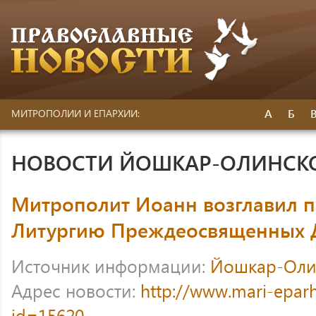
А
Б
МИТРОПОЛИИ И ЕПАРХИИ:
НОВОСТИ ЙОШКАР-ОЛИНСК
Митрополит Иоанн возглавил п
Литургию Преждеосвященных 
Источник информации:
Йошкар-Оли
Адрес новости:
http://www.mari-eparh
id=15620