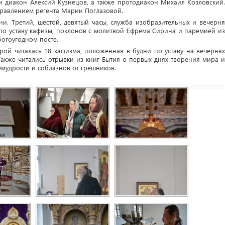
 диакон Алексий Кузнецов, а также протодиакон Михаил Козловский.
равлением регента Марии Поглазовой.
ни. Третий, шестой, девятый часы, служба изобразительных и вечерня
о уставу кафизм, поклонов с молитвой Ефрема Сирина и паремией из
богоугодном посте.
рой читалась 18 кафизма, положенная в будни по уставу на вечернях
Также читались отрывки из книг Бытия о первых днях творения мира и
мудрости и соблазнов от грешников.