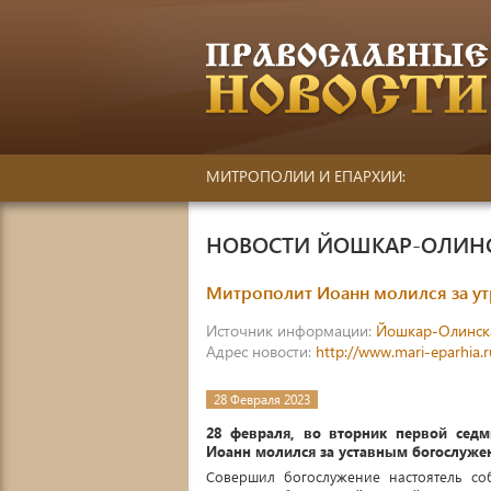
МИТРОПОЛИИ И ЕПАРХИИ:
НОВОСТИ ЙОШКАР-ОЛИН
Митрополит Иоанн молился за у
Источник информации:
Йошкар-Олинск
Адрес новости:
http://www.mari-eparhia.
28 Февраля 2023
28 февраля, во вторник
первой седм
Иоанн молился за уставным богослужен
Совершил богослужение настоятель с