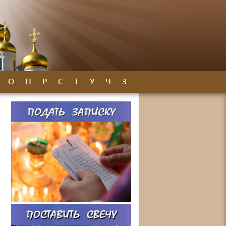
О
П
Р
С
Т
У
Ч
З
й