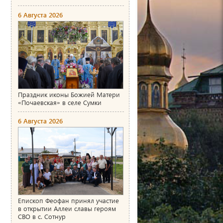
6 Августа 2026
Праздник иконы Божией Матери
«Почаевская» в селе Сумки
6 Августа 2026
Епископ Феофан принял участие
в открытии Аллеи славы героям
СВО в с. Сотнур