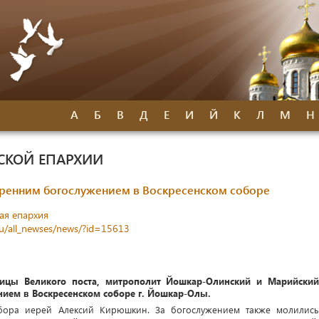
А
Б
В
Д
Е
И
Й
К
Л
М
Н
СКОЙ ЕПАРХИИ
тренним богослужением в Воскресенском соборе
ая епархия
ru/all_newses/news/?id=15613
ицы Великого поста, митрополит Йошкар-Олинский и Марийски
ием в Воскресенском соборе г. Йошкар-Олы.
обора иерей Алексий Кирюшкин. За богослужением также молились