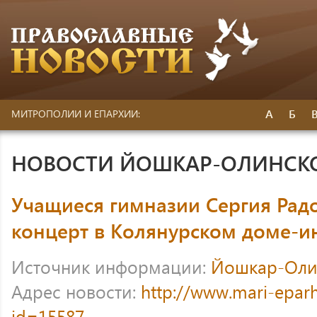
А
Б
МИТРОПОЛИИ И ЕПАРХИИ:
НОВОСТИ ЙОШКАР-ОЛИНСК
Учащиеся гимназии Сергия Рад
концерт в Колянурском доме-и
Источник информации:
Йошкар-Оли
Адрес новости:
http://www.mari-eparh
id=15587