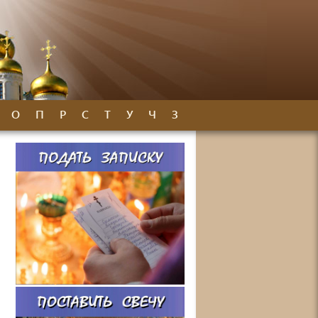
О
П
Р
С
Т
У
Ч
З