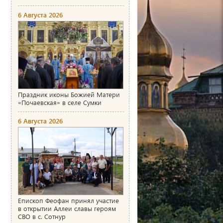
6 Августа 2026
Праздник иконы Божией Матери
«Почаевская» в селе Сумки
6 Августа 2026
Епископ Феофан принял участие
в открытии Аллеи славы героям
СВО в с. Сотнур