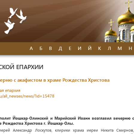
А
Б
В
Д
Е
И
Й
К
Л
М
Н
СКОЙ ЕПАРХИИ
ерню с акафистом в храме Рождества Христова
ая епархия
ru/all_newses/news/?id=15478
полит Йошкар-Олинский и Марийский Иоанн возглавил вечерню с
е Рождества Христова г. Йошкар-Олы.
иерей Александр Лоскутов, клирики храма иереи Никита Смирнов,