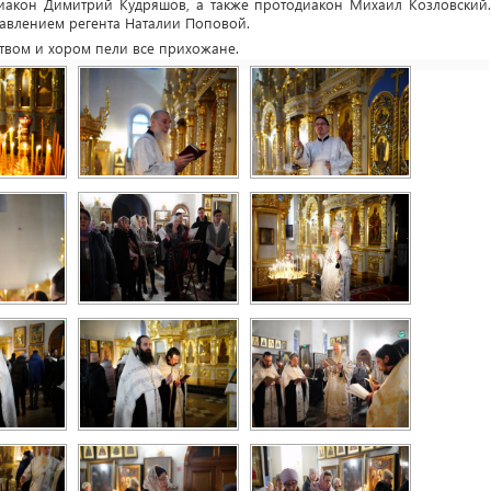
иакон Димитрий Кудряшов, а также протодиакон Михаил Козловский.
авлением регента Наталии Поповой.
твом и хором пели все прихожане.