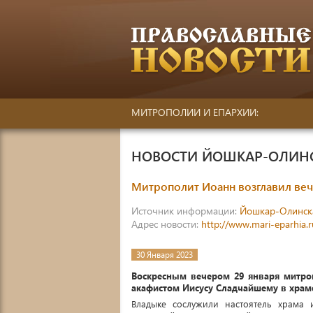
МИТРОПОЛИИ И ЕПАРХИИ:
НОВОСТИ ЙОШКАР-ОЛИН
Митрополит Иоанн возглавил веч
Источник информации:
Йошкар-Олинск
Адрес новости:
http://www.mari-eparhia.
30 Января 2023
Воскресным вечером 29 января митро
акафистом Иисусу Сладчайшему в храм
Владыке сослужили настоятель храма 