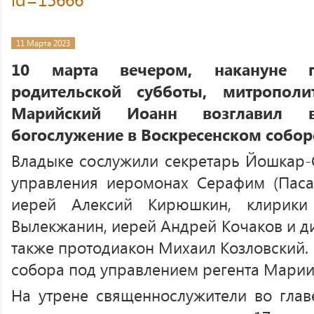
11 Марта 2023
10 марта вечером, накануне п
родительской субботы, митропол
Марийский Иоанн возглавил ве
богослужение в Воскресенском собор
Владыке сослужили секретарь Йошкар-
управления иеромонах Серафим (Пасан
иерей Алексий Кирюшкин, клирики
Вылекжанин, иерей Андрей Кочаков и ди
также протодиакон Михаил Козловский.
собора под управлением регента Марии
На утрене священнослужители во гла