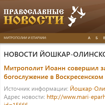
А
Б
МИТРОПОЛИИ И ЕПАРХИИ:
НОВОСТИ ЙОШКАР-ОЛИНСК
Митрополит Иоанн совершил з
богослужение в Воскресенском
Источник информации:
Йошкар-Оли
Адрес новости:
http://www.mari-eparh
id=15666