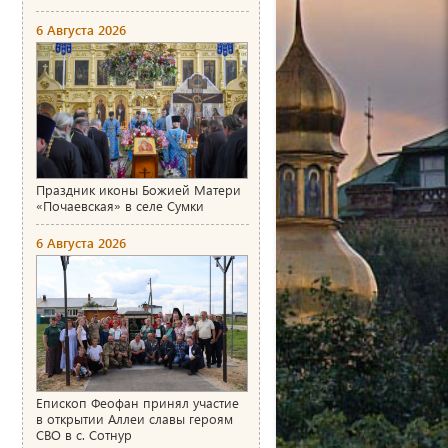
6 Августа 2026
Праздник иконы Божией Матери
«Почаевская» в селе Сумки
6 Августа 2026
Епископ Феофан принял участие
в открытии Аллеи славы героям
СВО в с. Сотнур