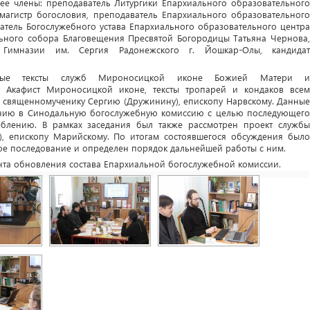
ее члены: преподаватель Литургики Епархиального образовательного
магистр богословия, преподаватель Епархиального образовательного
тель Богослужебного устава Епархиального образовательного центра
льного собора Благовещения Пресвятой Богородицы Татьяна Чернова,
а Гимназии им. Сергия Радонежского г. Йошкар-Олы, кандидат
.
енные тексты служб Мироносицкой иконе Божией Матери и
, Акафист Мироносицкой иконе, тексты тропарей и кондаков всем
священномученику Сергию (Дружинину), епископу Нарвскому. Данные
ению в Синодальную богослужебную комиссию с целью последующего
блению. В рамках заседания был также рассмотрен проект службы
), епископу Марийскому. По итогам состоявшегося обсуждения было
е последование и определен порядок дальнейшей работы с ним.
нта обновления состава Епархиальной богослужебной комиссии.