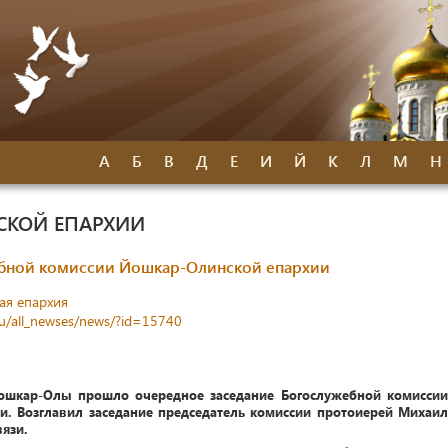
А
Б
В
Д
Е
И
Й
К
Л
М
Н
СКОЙ ЕПАРХИИ
ебной комиссии Йошкар-Олинской епархии
ая епархия
ru/all_newses/news/?id=15740
Йошкар-Олы прошло очередное заседание Богослужебной комиссии
. Возглавил заседание председатель комиссии протоиерей Михаил
язи.