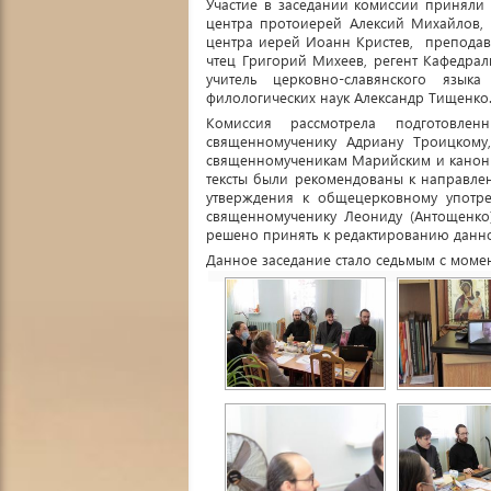
Участие в заседании комиссии приняли 
центра протоиерей Алексий Михайлов, 
центра иерей Иоанн Кристев, преподава
чтец Григорий Михеев, регент Кафедра
учитель церковно-славянского язык
филологических наук Александр Тищенко
Комиссия рассмотрела подготовл
священномученику Адриану Троицкому
священномученикам Марийским и канон 
тексты были рекомендованы к направл
утверждения к общецерковному употре
священномученику Леониду (Антощенко
решено принять к редактированию данно
Данное заседание стало седьмым с моме