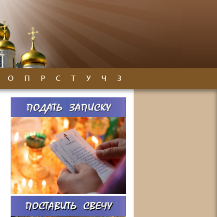
О
П
Р
С
Т
У
Ч
З