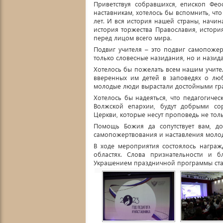
Приветствуя собравшихся, епископ Фе
наставникам, хотелось бы вспомнить, чт
лет. И вся история нашей страны, начин
история торжества Православия, истори
перед лицом всего мира.
Подвиг учителя – это подвиг самопожер
только словесные назидания, но и нази
Хотелось бы пожелать всем нашим учите
вверенных им детей в заповедях о лю
молодые люди вырастали достойными гра
Хотелось бы надеяться, что педагогичес
Волжской епархии, будут добрыми сор
Церкви, которые несут проповедь не толь
Помощь Божия да сопутствует вам, до
самопожертвования и наставления молодо
В ходе мероприятия состоялось награ
областях. Слова признательности и б
Украшением праздничной программы стал