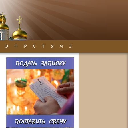
О
П
Р
С
Т
У
Ч
З