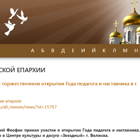
А
Б
В
Д
Е
И
Й
К
Л
М
Н
СКОЙ ЕПАРХИИ
 торжественном открытии Года педагога и наставника в г.
ая епархия
ru/all_newses/news/?id=15767
ий Феофан принял участие в открытии Года педагога и наставника.
в Центре культуры и досуга «Звездный» г. Волжска.