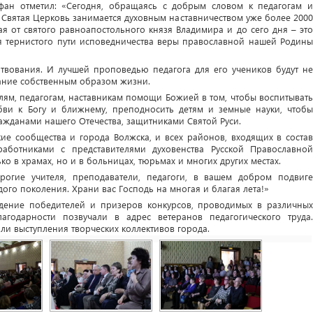
офан отметил: «Сегодня, обращаясь с добрым словом к педагогам и
о Святая Церковь занимается духовным наставничеством уже более 2000
ая от святого равноапостольного князя Владимира и до сего дня – это
я тернистого пути исповедничества веры православной нашей Родины
твования. И лучшей проповедью педагога для его учеников будут не
дание собственным образом жизни.
лям, педагогам, наставникам помощи Божией в том, чтобы воспитывать
бви к Богу и ближнему, преподносить детям и земные науки, чтобы
жданами нашего Отечества, защитниками Святой Руси.
кие сообщества и города Волжска, и всех районов, входящих в состав
аботниками с представителями духовенства Русской Православной
ко в храмах, но и в больницах, тюрьмах и многих других местах.
рогие учителя, преподаватели, педагоги, в вашем добром подвиге
го поколения. Храни вас Господь на многая и благая лета!»
ждение победителей и призеров конкурсов, проводимых в различных
лагодарности позвучали в адрес ветеранов педагогического труда.
и выступления творческих коллективов города.