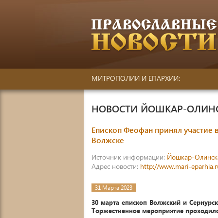
МИТРОПОЛИИ И ЕПАРХИИ:
НОВОСТИ ЙОШКАР-ОЛИН
Епископ Феофан принял участие в
Волжске
Источник информации:
Йошкар-Олинск
Адрес новости:
http://www.mari-eparhia.
31 Марта 2023
30 марта епископ Волжский и Сернурск
Торжественное мероприятие проходило 