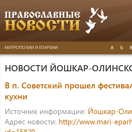
А
Б
МИТРОПОЛИИ И ЕПАРХИИ:
НОВОСТИ ЙОШКАР-ОЛИНСК
В п. Советский прошел фестива
кухни
Источник информации:
Йошкар-Оли
Адрес новости:
http://www.mari-eparh
id=15829