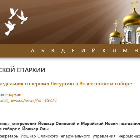
А
Б
В
Д
Е
И
Й
К
Л
М
Н
СКОЙ ЕПАРХИИ
недельник совершил Литургию в Вознесенском соборе
ая епархия
ru/all_newses/news/?id=15873
дмицы, митрополит Йошкар-Олинский и Марийский Иоанн возглавил
м соборе г. Йошкар-Олы.
секретарь Йошкар-Олинского епархиального управления иеромонах