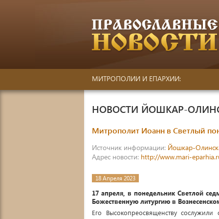
МИТРОПОЛИИ И ЕПАРХИИ:
НОВОСТИ ЙОШКАР-ОЛИН
Митрополит Иоанн в Светлый по
Источник информации:
Йошкар-Олинск
Адрес новости:
http://www.mari-eparhia.
18 Апреля 2023
17 апреля, в понедельник Светлой се
Божественную литургию в Вознесенско
Его Высокопреосвященству сослужили 