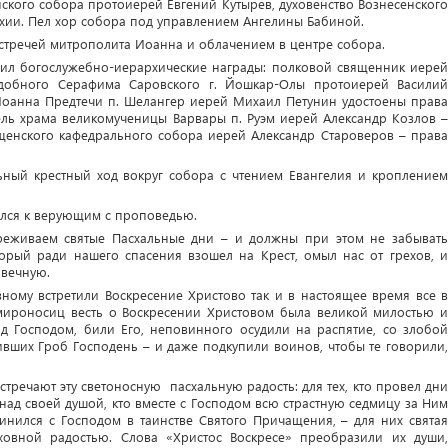
нского собора протоиерей Евгений Кутырев, духовенство Вознесенского
ии. Пел хор собора под управлением Ангелины Бабиной.
стречей митрополита Иоанна и облачением в центре собора.
ил богослужебно-иерархические награды: полковой священник иерей
одобного Серафима Саровского г. Йошкар-Олы протоиерей Василий
Иоанна Предтечи п. Шелангер иерей Михаил Петунин удостоены права
ель храма великомученицы Варвары п. Руэм иерей Александр Козлов –
щенского кафедрального собора иерей Александр Староверов – права
ный крестный ход вокруг собора с чтением Евангелия и кроплением
ился к верующим с проповедью.
реживаем святые Пасхальные дни – и должны при этом не забывать
торый ради нашего спасения взошел на Крест, омыл нас от грехов, и
 вечную.
ному встретили Воскресение Христово так и в настоящее время все в
-мироносиц весть о Воскресении Христовом была великой милостью и
ад Господом, били Его, неповинного осудили на распятие, со злобой
ивших Гроб Господень – и даже подкупили воинов, чтобы те говорили,
тречают эту светоносную пасхальную радость: для тех, кто провел дни
 над своей душой, кто вместе с Господом всю страстную седмицу за Ним
динился с Господом в таинстве Святого Причащения, – для них святая
ховной радостью. Слова «Христос Воскресе» преобразили их души,