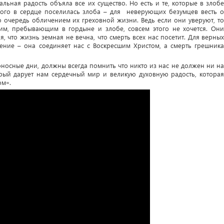
альная радость объяла все их существо. Но есть и те, которые в злобе
кого в сердце поселилась злоба – для неверующих безумцев весть о
ю очередь обличением их греховной жизни. Ведь если они уверуют, то
им, пребывающим в гордыне и злобе, совсем этого не хочется. Они
я, что жизнь земная не вечна, что смерть всех нас посетит. Для верных
тение – она соединяет нас с Воскресшим Христом, а смерть грешника
тоносные дни, должны всегда помнить что никто из нас не должен ни на
орый дарует нам сердечный мир и великую духовную радость, которая
ом».