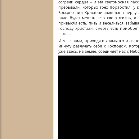
согрели сердца – и эта светоносная пасх
пребывали, которых грех поработил, у 
Воскресении Христове является в перву
надо будет менять всю свою жизнь, а 
привыкли есть, пить и веселиться, забыва
Господу христиан, смерть есть приобре
люта…
И мы с вами, приходя в храмы в эти све
минуту разлучать себя с Господом, Кот
уже здесь, на земле, соединяет нас с Неб