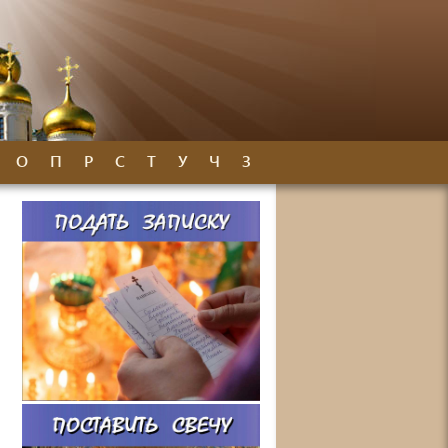
О
П
Р
С
Т
У
Ч
З