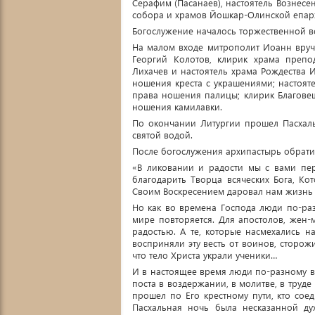
Серафим (Пасанаев), настоятель Вознесе
собора и храмов Йошкар-Олинской епарх
Богослужение началось торжественной в
На малом входе митрополит Иоанн вруч
Георгий Колотов, клирик храма преп
Лихачев и настоятель храма Рождества 
ношения креста с украшениями; настоят
права ношения палицы; клирик Благове
ношения камилавки.
По окончании Литургии прошел Пасхаль
святой водой.
После богослужения архипастырь обрат
«В ликовании и радости мы с вами пе
благодарить Творца всяческих Бога, Ко
Своим Воскресением даровал нам жизнь
Но как во времена Господа люди по-раз
мире повторяется. Для апостолов, жен
радостью. А те, которые насмехались н
восприняли эту весть от воинов, сторож
что тело Христа украли ученики…
И в настоящее время люди по-разному вс
поста в воздержании, в молитве, в труде
прошел по Его крестному пути, кто сое
Пасхальная ночь была несказанной ду