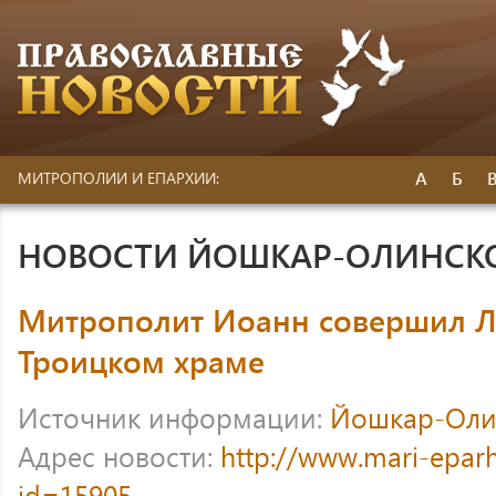
А
Б
МИТРОПОЛИИ И ЕПАРХИИ:
НОВОСТИ ЙОШКАР-ОЛИНСК
Митрополит Иоанн совершил Л
Троицком храме
Источник информации:
Йошкар-Оли
Адрес новости:
http://www.mari-eparh
id=15905