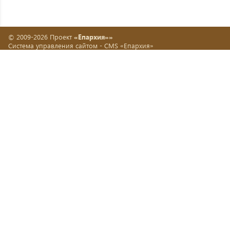
© 2009-2026 Проект
«Епархия»»
Система управления сайтом -
CMS «Епархия»