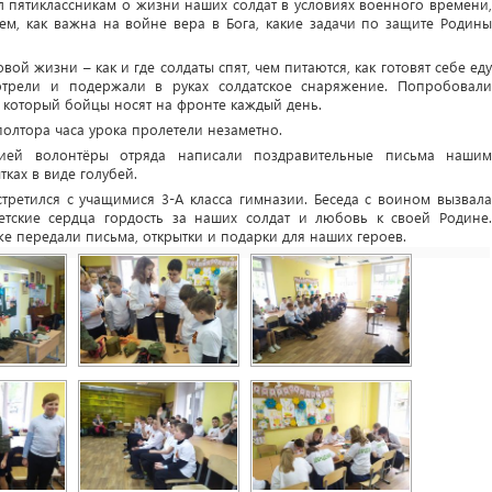
л пятиклассникам о жизни наших солдат в условиях военного времени,
м, как важна на войне вера в Бога, какие задачи по защите Родины
ой жизни – как и где солдаты спят, чем питаются, как готовят себе еду
трели и подержали в руках солдатское снаряжение. Попробовали
 который бойцы носят на фронте каждый день.
полтора часа урока пролетели незаметно.
ией волонтёры отряда написали поздравительные письма нашим
ках в виде голубей.
стретился с учащимися 3-А класса гимназии. Беседа с воином вызвала
етские сердца гордость за наших солдат и любовь к своей Родине.
же передали письма, открытки и подарки для наших героев.