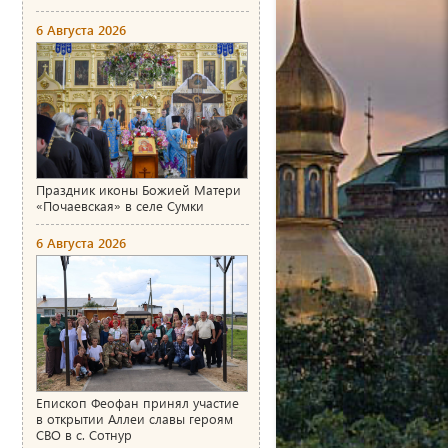
6 Августа 2026
Праздник иконы Божией Матери
«Почаевская» в селе Сумки
6 Августа 2026
Епископ Феофан принял участие
в открытии Аллеи славы героям
СВО в с. Сотнур