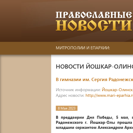
МИТРОПОЛИИ И ЕПАРХИИ:
НОВОСТИ ЙОШКАР-ОЛИН
В гимназии им. Сергия Радонежс
Источник информации:
Йошкар-Олинск
Адрес новости:
http://www.mari-eparhia.
8 Мая 2023
В преддверии Дня Победы, 5 мая, в
Радонежского г. Йошкар-Олы прошла 
младшим сержантом Александром Арх