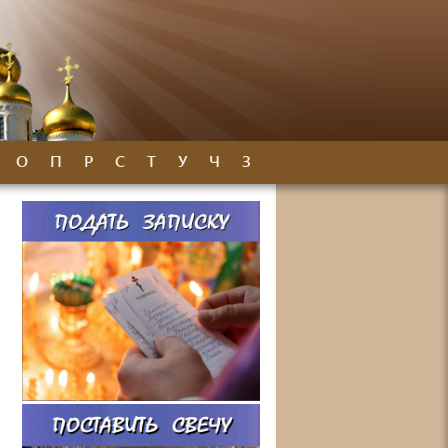
О
П
Р
С
Т
У
Ч
З