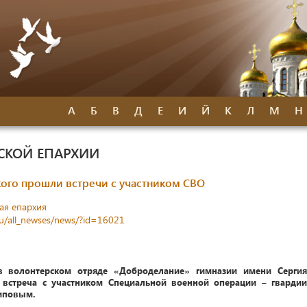
А
Б
В
Д
Е
И
Й
К
Л
М
Н
СКОЙ ЕПАРХИИ
кого прошли встречи с участником СВО
ая епархия
ru/all_newses/news/?id=16021
 волонтерском отряде «Доброделание» гимназии имени Сергия
встреча с участником Специальной военной операции – гвардии
иповым.