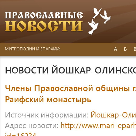
А
Б
МИТРОПОЛИИ И ЕПАРХИИ:
НОВОСТИ ЙОШКАР-ОЛИНСК
Члены Православной общины г
Раифский монастырь
Источник информации:
Йошкар-Оли
Адрес новости:
http://www.mari-eparh
id=16234