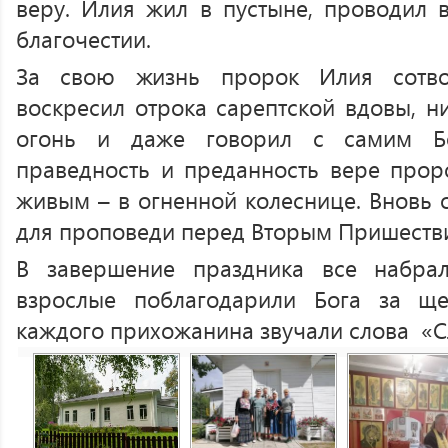
веру. Илия жил в пустыне, проводил в
благочестии.
За свою жизнь пророк Илия сотво
воскресил отрока сарептской вдовы, н
огонь и даже говорил с самим Б
праведность и преданность вере прор
живым – в огненной колеснице. Вновь 
для проповеди перед Вторым Пришестви
В завершение праздника все набра
взрослые поблагодарили Бога за щ
каждого прихожанина звучали слова «Сл