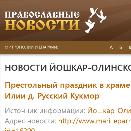
А
Б
МИТРОПОЛИИ И ЕПАРХИИ:
НОВОСТИ ЙОШКАР-ОЛИНСК
Престольный праздник в храме
Илии д. Русский Кукмор
Источник информации:
Йошкар-Оли
Адрес новости:
http://www.mari-eparh
id=16390