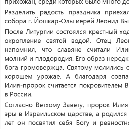
прихожан, среди которых было много де
Разделить радость праздника приеха
собора г. Йошкар-Олы иерей Леонид Вы
После Литургии состоялся крестный хо
окропление святой водой. Отец Ле
напомнил, что славяне считали Ил
молний и плодородия. Его образ нередк
бога-громовержца. Святому молились о
хорошем урожае. А благодаря совп
Илия-пророк считается покровителем В
в России.
Согласно Ветхому Завету, пророк Илия
эры в Израильском царстве, а родился
лет он посвятил себя Богу и ревност