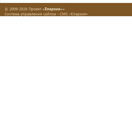
© 2009-2026 Проект
«Епархия»»
Система управления сайтом -
CMS «Епархия»