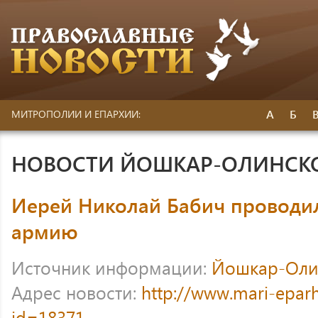
А
Б
МИТРОПОЛИИ И ЕПАРХИИ:
НОВОСТИ ЙОШКАР-ОЛИНСК
Иерей Николай Бабич проводи
армию
Источник информации:
Йошкар-Оли
Адрес новости:
http://www.mari-eparh
id=18371