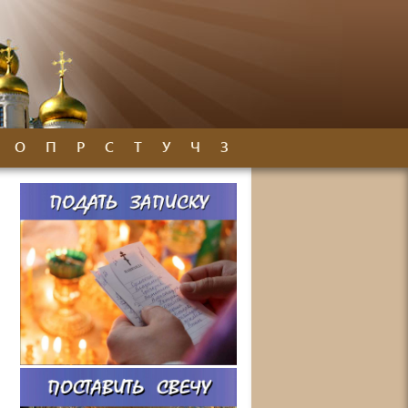
О
П
Р
С
Т
У
Ч
З