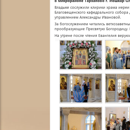
в микрорайоне Тарханово г. Йошкар-О
Владыке сослужили клирики храма иереи 
Благовещенского кафедрального собора
управлением Александры Ивановой.
За богослужением читались ветхозаветн
прообразующие Пресвятую Богородицу. Н
На утрене после чтения Евангелия веру