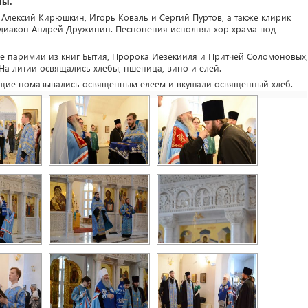
лы.
Алексий Кирюшкин, Игорь Коваль и Сергий Пуртов, а также клирик
 диакон Андрей Дружинин. Песнопения исполнял хор храма под
ые паримии из книг Бытия, Пророка Иезекииля и Притчей Соломоновых,
а литии освящались хлебы, пшеница, вино и елей.
ющие помазывались освященным елеем и вкушали освященный хлеб.