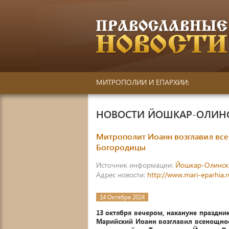
МИТРОПОЛИИ И ЕПАРХИИ:
НОВОСТИ ЙОШКАР-ОЛИН
Митрополит Иоанн возглавил все
Богородицы
Источник информации:
Йошкар-Олинск
Адрес новости:
http://www.mari-eparhia.
14 Октября 2024
13 октября вечером, накануне праздн
Марийский Иоанн возглавил всенощно