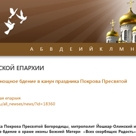
А
Б
В
Д
Е
И
Й
К
Л
М
Н
СКОЙ ЕПАРХИИ
нощное бдение в канун праздника Покрова Пресвятой
ая епархия
ru/all_newses/news/?id=18360
ика Покрова Пресвятой Богородицы, митрополит Йошкар-Олинский и
е бдение в храме иконы Божией Матери «Всех скорбящих Радость»