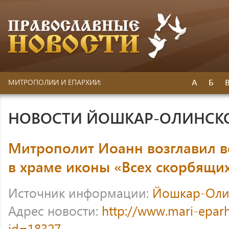
А
Б
МИТРОПОЛИИ И ЕПАРХИИ:
НОВОСТИ ЙОШКАР-ОЛИНСК
Митрополит Иоанн возглавил в
в храме иконы «Всех скорбящих
Источник информации:
Йошкар-Оли
Адрес новости:
http://www.mari-eparh
id=18327