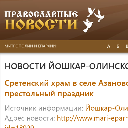
А
Б
МИТРОПОЛИИ И ЕПАРХИИ:
НОВОСТИ ЙОШКАР-ОЛИНСК
Сретенский храм в селе Азанов
престольный праздник
Источник информации:
Йошкар-Оли
Адрес новости:
http://www.mari-eparh
id=18929