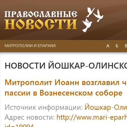
А
Б
МИТРОПОЛИИ И ЕПАРХИИ:
НОВОСТИ ЙОШКАР-ОЛИНСК
Митрополит Иоанн возглавил 
пассии в Вознесенском соборе
Источник информации:
Йошкар-Оли
Адрес новости:
http://www.mari-eparh
id=19094