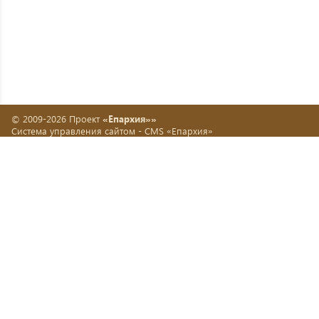
© 2009-2026 Проект
«Епархия»»
Система управления сайтом -
CMS «Епархия»