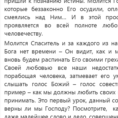
пришли к познанию истины. Молится Го
которые беззаконно Его осудили, опле
смеялись над Ним… И в этой прос
проявляется во всей полноте люб
человечеству.
Молится Спаситель и за каждого из на
Бога нет времени – Он видит, как и 
вновь будем распинать Его своими грех
Своей любовью все наши недостатк
порабощая человека, затмевает его ум
слышать голос Божий – голос совес
пример – как мы должны любить своих 
принимать. Это первый урок, данный со
верны ли мы Господу? Посмотрите, ка
даже малейшее слово и дело, совершенн