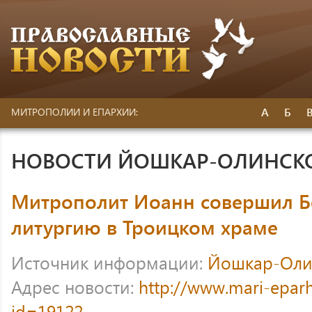
А
Б
МИТРОПОЛИИ И ЕПАРХИИ:
НОВОСТИ ЙОШКАР-ОЛИНСК
Митрополит Иоанн совершил 
литургию в Троицком храме
Источник информации:
Йошкар-Оли
Адрес новости:
http://www.mari-eparh
id=19122