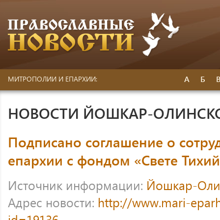
А
Б
МИТРОПОЛИИ И ЕПАРХИИ:
НОВОСТИ ЙОШКАР-ОЛИНСК
Подписано соглашение о сотру
епархии с фондом «Свете Тихи
Источник информации:
Йошкар-Оли
Адрес новости:
http://www.mari-eparh
id=19136