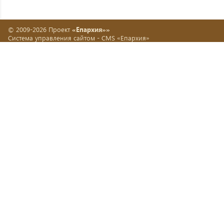
© 2009-2026 Проект
«Епархия»»
Система управления сайтом -
CMS «Епархия»