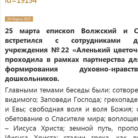
26 Марта 2025
25 марта епископ Волжский и С
встретился с сотрудниками де
учреждения №22 «Аленький цветоче
проходила в рамках партнерства д
формирования духовно-нравст
дошкольников.
Главными темами беседы были: сотворе
видимого; Заповеди Господа; грехопад
и Евы; свободная воля и воля Божия; 
обетование о Спасителе мира; воплоще
– Иисуса Христа; земной путь, проп
Иисуса Христа; стадии греха, как д