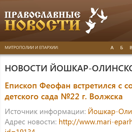
А
Б
МИТРОПОЛИИ И ЕПАРХИИ:
НОВОСТИ ЙОШКАР-ОЛИНСК
Епископ Феофан встретился с 
детского сада №22 г. Волжска
Источник информации:
Йошкар-Оли
Адрес новости:
http://www.mari-eparh
id=19134