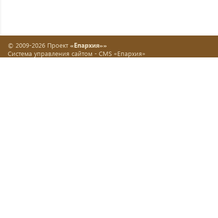
© 2009-2026 Проект
«Епархия»»
Система управления сайтом -
CMS «Епархия»