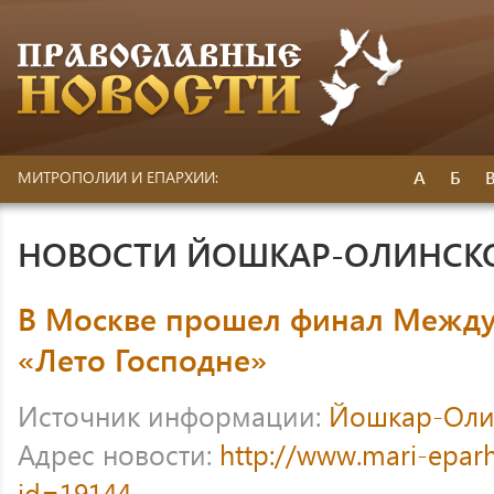
А
Б
МИТРОПОЛИИ И ЕПАРХИИ:
НОВОСТИ ЙОШКАР-ОЛИНСК
В Москве прошел финал Между
«Лето Господне»
Источник информации:
Йошкар-Оли
Адрес новости:
http://www.mari-eparh
id=19144