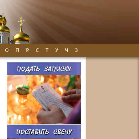
О
П
Р
С
Т
У
Ч
З