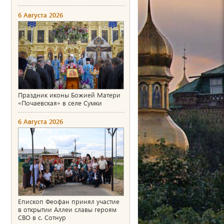
6 Августа 2026
Праздник иконы Божией Матери
«Почаевская» в селе Сумки
6 Августа 2026
Епископ Феофан принял участие
в открытии Аллеи славы героям
СВО в с. Сотнур