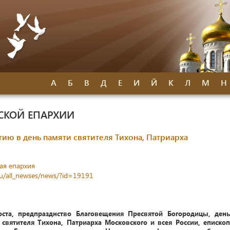
А
Б
В
Д
Е
И
Й
К
Л
М
Н
СКОЙ ЕПАРХИИ
ию в день памяти святителя Тихона, Патриарха
ая епархия
ru/all_newses/news/?id=19191
ста, предпразднство Благовещения Пресвятой Богородицы, день
святителя Тихона, Патриарха Московского и всея России, епископ