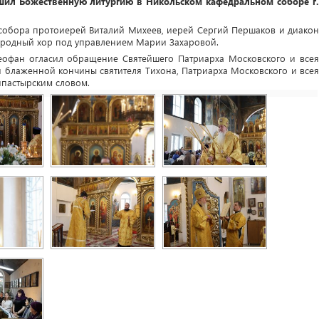
шил Божественную литургию в Никольском кафедральном соборе г.
собора протоиерей Виталий Михеев, иерей Сергий Першаков и диакон
ародный хор под управлением Марии Захаровой.
еофан огласил обращение Святейшего Патриарха Московского и всея
я блаженной кончины святителя Тихона, Патриарха Московского и всея
ипастырским словом.