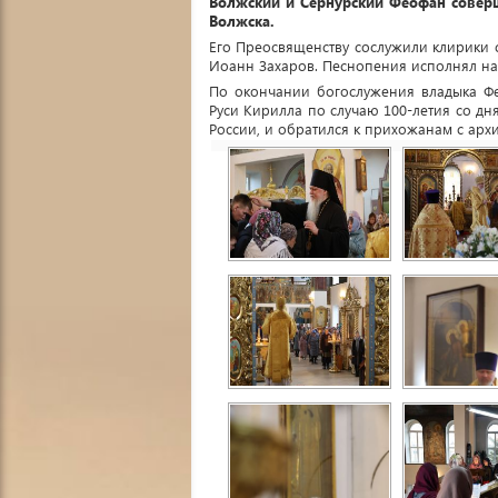
Волжский и Сернурский Феофан совер
Волжска.
Его Преосвященству сослужили клирики 
Иоанн Захаров. Песнопения исполнял н
По окончании богослужения владыка Ф
Руси Кирилла по случаю 100-летия со дн
России, и обратился к прихожанам с арх