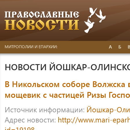
А
Б
МИТРОПОЛИИ И ЕПАРХИИ:
НОВОСТИ ЙОШКАР-ОЛИНСК
В Никольском соборе Волжска в
мощевик с частицей Ризы Госп
Источник информации:
Йошкар-Оли
Адрес новости:
http://www.mari-eparh
id=19198