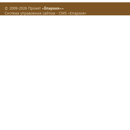
© 2009-2026 Проект
«Епархия»»
Система управления сайтом -
CMS «Епархия»