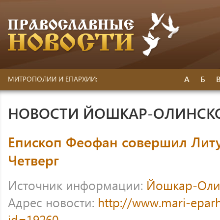
А
Б
МИТРОПОЛИИ И ЕПАРХИИ:
НОВОСТИ ЙОШКАР-ОЛИНСК
Епископ Феофан совершил Лит
Четверг
Источник информации:
Йошкар-Оли
Адрес новости:
http://www.mari-eparh
id=19260