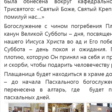
была обнесена вокруг кафедральн
Трисвятого: «Святый Боже, Святый Креп
помилуй нас…»
Богослужение с чином погребения П
канун Великой Субботы – дня, посвяще
нашего Иисуса Христа во ад и Его поб
Cуббота – день покоя и ожидания. 
плотию, которую Он принял на себя и п
и скорби, чтобы подарить человечеству 
Плащаница будет находиться в храме до
– до начала Пасхального богослуже
перенесена в алтарь, где будет п
пасхальных дней.