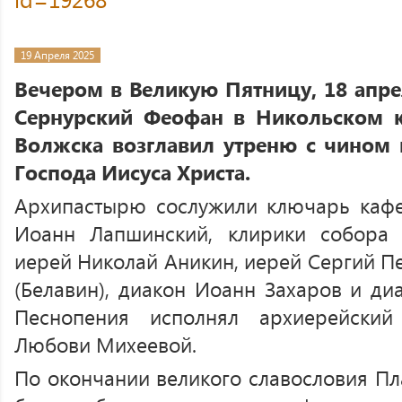
19 Апреля 2025
Вечером в Великую Пятницу, 18 апре
Сернурский Феофан в Никольском к
Волжска возглавил утреню с чином
Господа Иисуса Христа.
Архипастырю сослужили ключарь кафе
Иоанн Лапшинский, клирики собора 
иерей Николай Аникин, иерей Сергий П
(Белавин), диакон Иоанн Захаров и ди
Песнопения исполнял архиерейски
Любови Михеевой.
По окончании великого славословия П