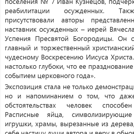
поселения № 7 Иван Кузнецов, подчерк
реабилитации осужденных. Та
присутствовали авторы представле
наставник осужденных – иерей Вячесла
Успения Пресвятой Богородицы. Он о
главный и торжественный христиански
чудесному Воскресению Иисуса Христа.
настолько глубоки, что ее праздновани
событием церковного года».
Экспозиция стала не только демонстрац
но и напоминанием о том, что даж
обстоятельствах человек способе
Расписные яйца, символизирующие
игрушки, храмы, вырезанные из дерева,
себе частицу души автора и веру в обно