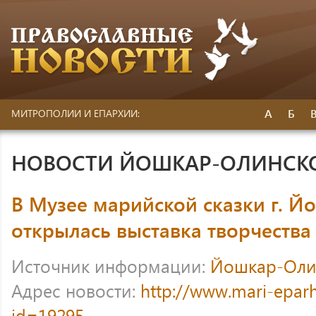
А
Б
МИТРОПОЛИИ И ЕПАРХИИ:
НОВОСТИ ЙОШКАР-ОЛИНСК
В Музее марийской сказки г. 
открылась выставка творчеств
Источник информации:
Йошкар-Оли
Адрес новости:
http://www.mari-eparh
id=19295